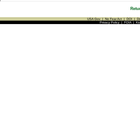
Retu
USA Gov
|
No Fear Act
|
DOI
|
Di
Privacy Policy
|
FOIA
|
Ki