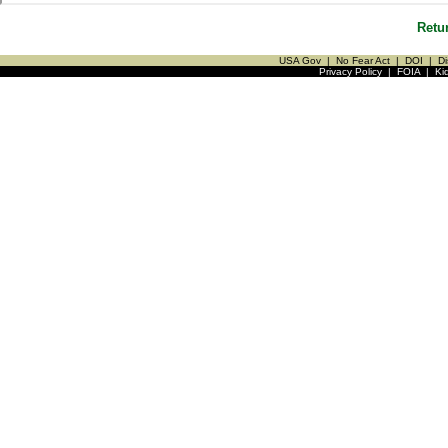
Retu
USA Gov
|
No Fear Act
|
DOI
|
Di
Privacy Policy
|
FOIA
|
Ki