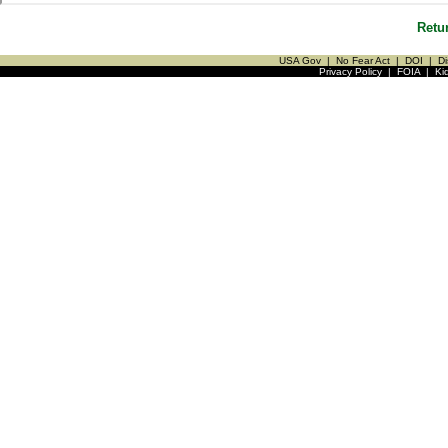
Retu
USA Gov
|
No Fear Act
|
DOI
|
Di
Privacy Policy
|
FOIA
|
Ki