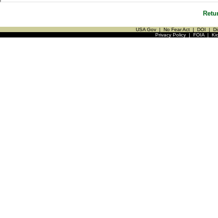
Retu
USA Gov
|
No Fear Act
|
DOI
|
Di
Privacy Policy
|
FOIA
|
Ki