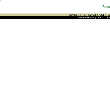
Retu
USA Gov
|
No Fear Act
|
DOI
|
Di
Privacy Policy
|
FOIA
|
Ki