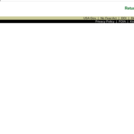
Retu
USA Gov
|
No Fear Act
|
DOI
|
Di
Privacy Policy
|
FOIA
|
Ki