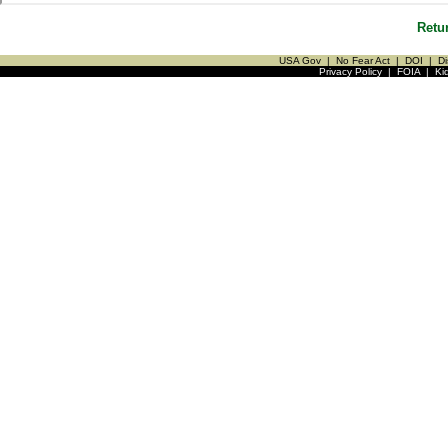
Retu
USA Gov
|
No Fear Act
|
DOI
|
Di
Privacy Policy
|
FOIA
|
Ki