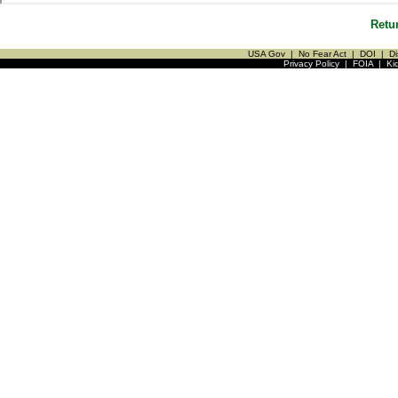
Retu
USA Gov
|
No Fear Act
|
DOI
|
Di
Privacy Policy
|
FOIA
|
Ki