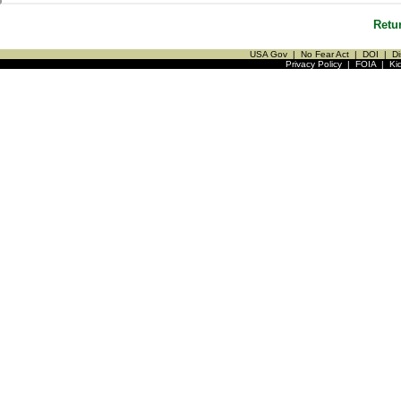
Retu
USA Gov
|
No Fear Act
|
DOI
|
Di
Privacy Policy
|
FOIA
|
Ki