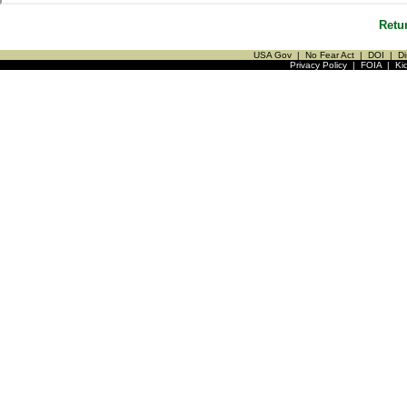
Retu
USA Gov
|
No Fear Act
|
DOI
|
Di
Privacy Policy
|
FOIA
|
Ki