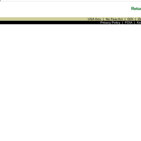
Retu
USA Gov
|
No Fear Act
|
DOI
|
Di
Privacy Policy
|
FOIA
|
Ki