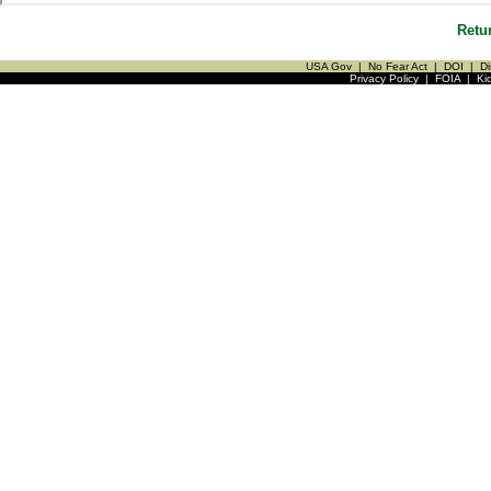
Retu
USA Gov
|
No Fear Act
|
DOI
|
Di
Privacy Policy
|
FOIA
|
Ki