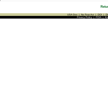
Retu
USA Gov
|
No Fear Act
|
DOI
|
Di
Privacy Policy
|
FOIA
|
Ki