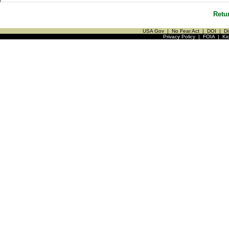
Retu
USA Gov
|
No Fear Act
|
DOI
|
Di
Privacy Policy
|
FOIA
|
Ki