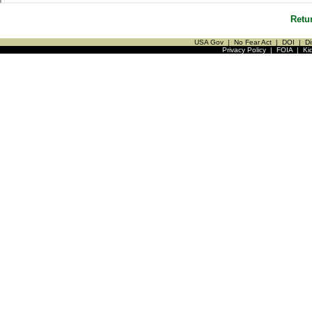
Retu
USA Gov
|
No Fear Act
|
DOI
|
Di
Privacy Policy
|
FOIA
|
Ki