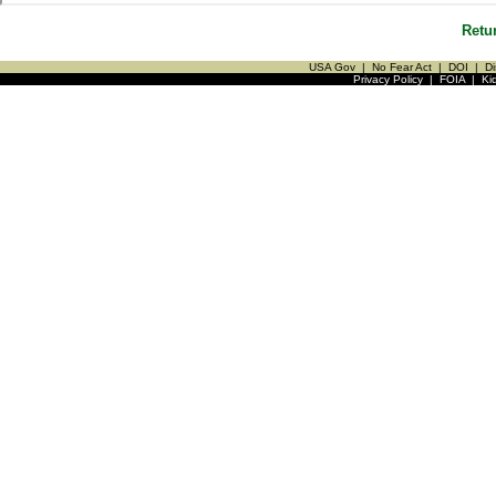
Retu
USA Gov
|
No Fear Act
|
DOI
|
Di
Privacy Policy
|
FOIA
|
Ki