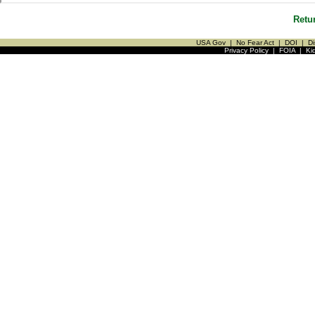
Retu
USA Gov
|
No Fear Act
|
DOI
|
Di
Privacy Policy
|
FOIA
|
Ki