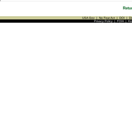
Retu
USA Gov
|
No Fear Act
|
DOI
|
Di
Privacy Policy
|
FOIA
|
Ki