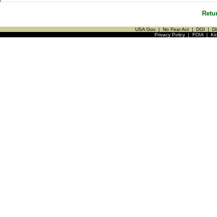
Retu
USA Gov
|
No Fear Act
|
DOI
|
Di
Privacy Policy
|
FOIA
|
Ki