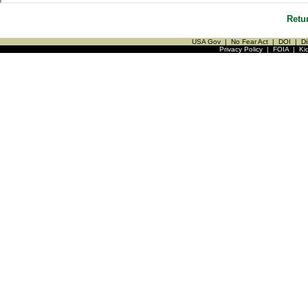
Retu
USA Gov
|
No Fear Act
|
DOI
|
Di
Privacy Policy
|
FOIA
|
Ki