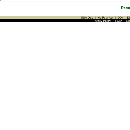
Retu
USA Gov
|
No Fear Act
|
DOI
|
Di
Privacy Policy
|
FOIA
|
Ki