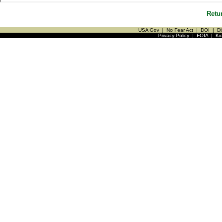
Retu
USA Gov
|
No Fear Act
|
DOI
|
Di
Privacy Policy
|
FOIA
|
Ki