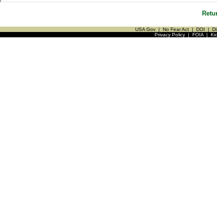
Retu
USA Gov
|
No Fear Act
|
DOI
|
Di
Privacy Policy
|
FOIA
|
Ki