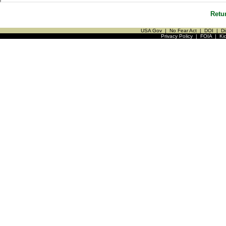
Retu
USA Gov
|
No Fear Act
|
DOI
|
Di
Privacy Policy
|
FOIA
|
Ki