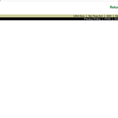
Retu
USA Gov
|
No Fear Act
|
DOI
|
Di
Privacy Policy
|
FOIA
|
Ki