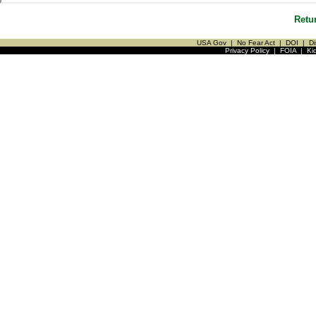
Retu
USA Gov
|
No Fear Act
|
DOI
|
Di
Privacy Policy
|
FOIA
|
Ki