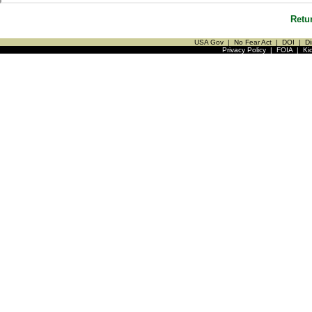
Retu
USA Gov
|
No Fear Act
|
DOI
|
Di
Privacy Policy
|
FOIA
|
Ki