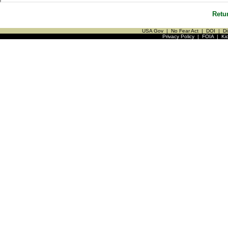
Retu
USA Gov
|
No Fear Act
|
DOI
|
Di
Privacy Policy
|
FOIA
|
Ki