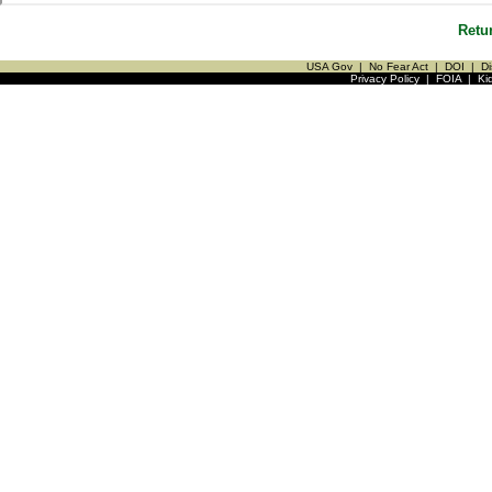
Retu
USA Gov
|
No Fear Act
|
DOI
|
Di
Privacy Policy
|
FOIA
|
Ki