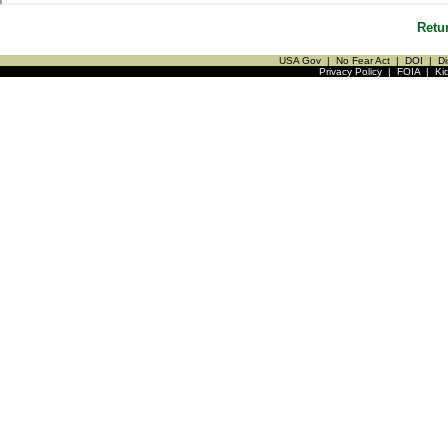
Retu
USA Gov
|
No Fear Act
|
DOI
|
Di
Privacy Policy
|
FOIA
|
Ki