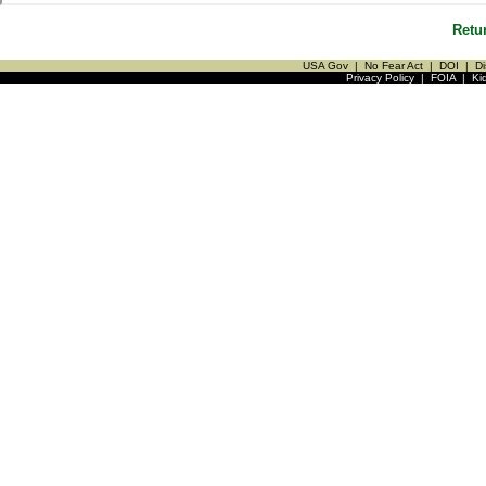
Retu
USA Gov
|
No Fear Act
|
DOI
|
Di
Privacy Policy
|
FOIA
|
Ki