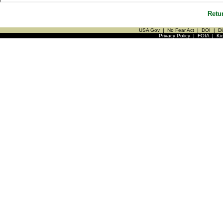
Retu
USA Gov
|
No Fear Act
|
DOI
|
Di
Privacy Policy
|
FOIA
|
Ki