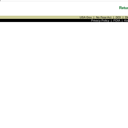
Retu
USA Gov
|
No Fear Act
|
DOI
|
Di
Privacy Policy
|
FOIA
|
Ki