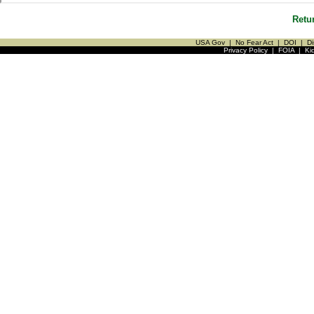
Retu
USA Gov
|
No Fear Act
|
DOI
|
Di
Privacy Policy
|
FOIA
|
Ki