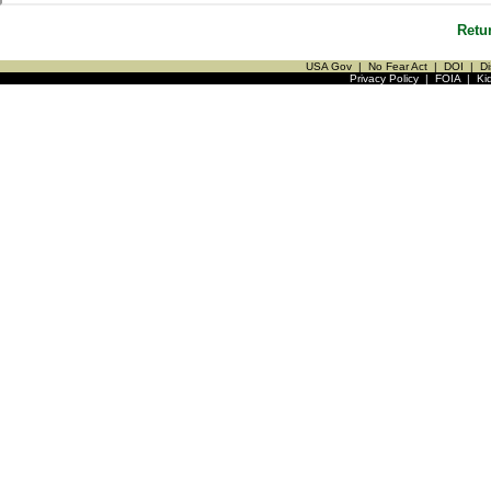
Retu
USA Gov
|
No Fear Act
|
DOI
|
Di
Privacy Policy
|
FOIA
|
Ki