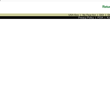
Retu
USA Gov
|
No Fear Act
|
DOI
|
Di
Privacy Policy
|
FOIA
|
Ki