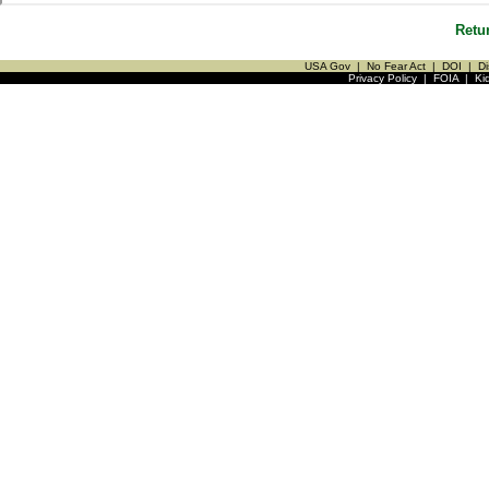
Retu
USA Gov
|
No Fear Act
|
DOI
|
Di
Privacy Policy
|
FOIA
|
Ki