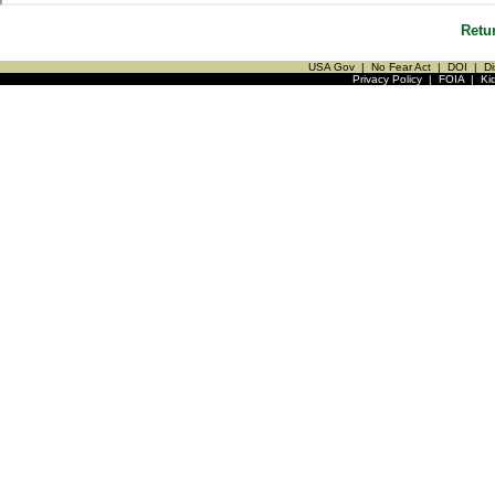
Retu
USA Gov
|
No Fear Act
|
DOI
|
Di
Privacy Policy
|
FOIA
|
Ki