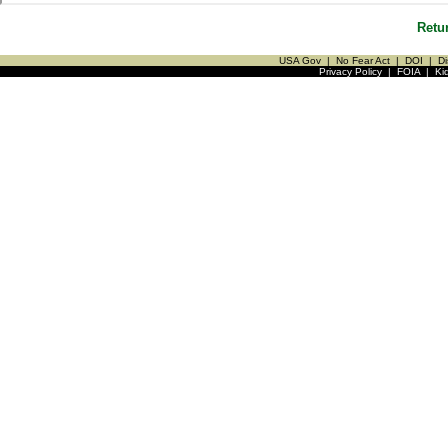
Retu
USA Gov
|
No Fear Act
|
DOI
|
Di
Privacy Policy
|
FOIA
|
Ki