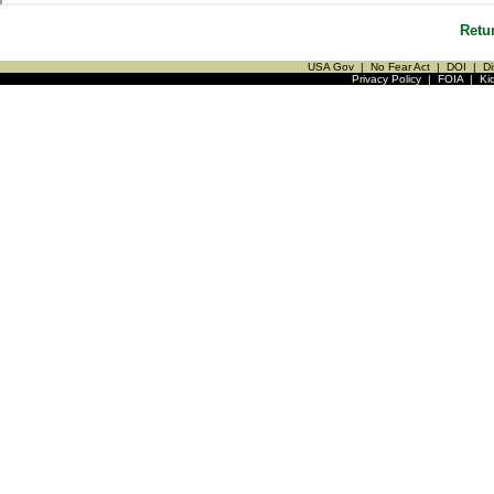
Retu
USA Gov
|
No Fear Act
|
DOI
|
Di
Privacy Policy
|
FOIA
|
Ki