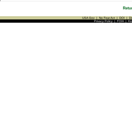
Retu
USA Gov
|
No Fear Act
|
DOI
|
Di
Privacy Policy
|
FOIA
|
Ki