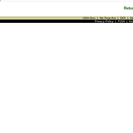
Retu
USA Gov
|
No Fear Act
|
DOI
|
Di
Privacy Policy
|
FOIA
|
Ki