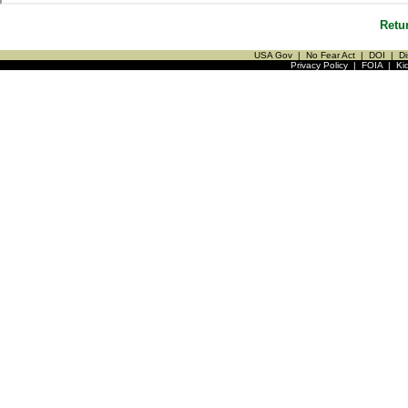
Retu
USA Gov
|
No Fear Act
|
DOI
|
Di
Privacy Policy
|
FOIA
|
Ki