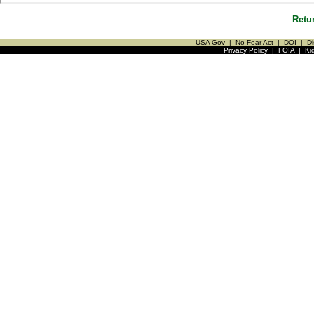
Retu
USA Gov
|
No Fear Act
|
DOI
|
Di
Privacy Policy
|
FOIA
|
Ki