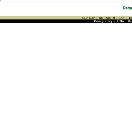
Retu
USA Gov
|
No Fear Act
|
DOI
|
Di
Privacy Policy
|
FOIA
|
Ki