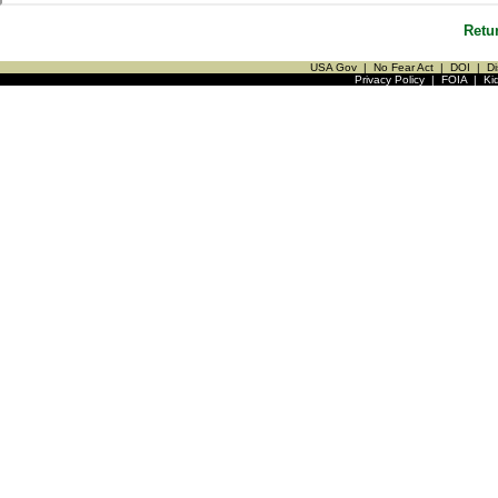
Retu
USA Gov
|
No Fear Act
|
DOI
|
Di
Privacy Policy
|
FOIA
|
Ki