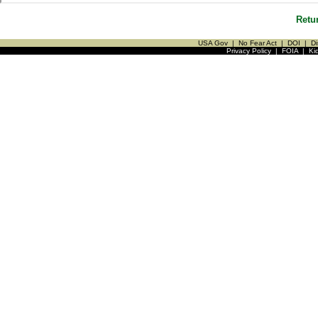
Retu
USA Gov
|
No Fear Act
|
DOI
|
Di
Privacy Policy
|
FOIA
|
Ki