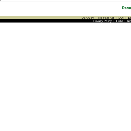
Retu
USA Gov
|
No Fear Act
|
DOI
|
Di
Privacy Policy
|
FOIA
|
Ki