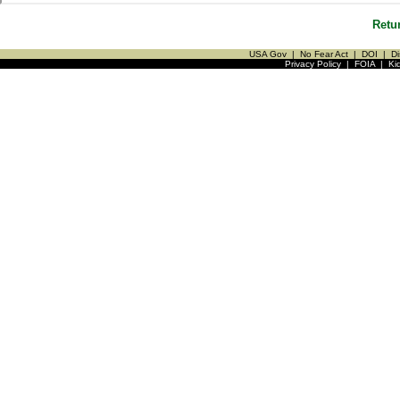
Retu
USA Gov
|
No Fear Act
|
DOI
|
Di
Privacy Policy
|
FOIA
|
Ki