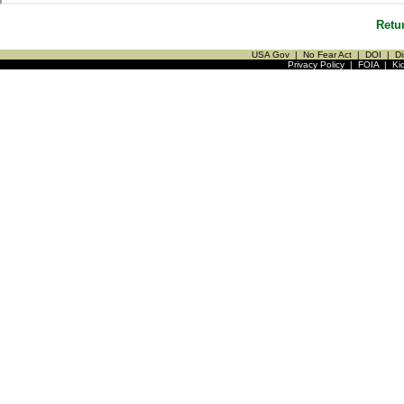
Retu
USA Gov
|
No Fear Act
|
DOI
|
Di
Privacy Policy
|
FOIA
|
Ki